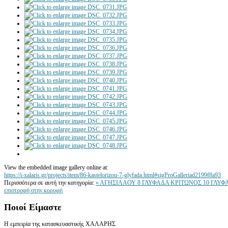
View the embedded image gallery online at:
https://i-xalaris.gr/projects/item/86-kastelorizou-7-glyfada.html#sigProGalleriad2199f8a93
Περισσότερα σε αυτή την κατηγορία:
« ΑΓΗΣΙΛΑΟΥ 8 ΓΛΥΦΑΔΑ
ΚΡΙΤΩΝΟΣ 10 ΓΛΥΦ
επιστροφή στην κορυφή
Ποιοί
Είμαστε
Η εμπειρία της κατασκευαστικής ΧΑΛΑΡΗΣ