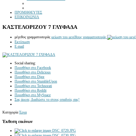
ΠΡΟΜΗΘΕΥΤΕΣ
ΕΠΙΚΟΙΝΩΝΙΑ
ΚΑΣΤΕΛΟΡΙΖΟΥ 7 ΓΛΥΦΑΔΑ
μέγεθος γραμματοσειράς
μείωση του μεγέθους γραμματοσειράς
Εκτύπωση
E-mail
Social sharing:
Προσθήκη στο Facebook
Προσθήκη στο Delicious
Προσθήκη στο Digg
Προσθήκη στο StumbleUpon
Προσθήκη στο Technorati
Προσθήκη στο Reddit
Προσθήκη στο MySpace
Σας άρεσε; Διαδώστε το στους οπαδούς σας!
Κατηγορία
Έργα
Έκθεση εικόνων