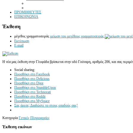
ΠΡΟΜΗΘΕΥΤΕΣ
ΕΠΙΚΟΙΝΩΝΙΑ
Έκθεση
μέγεθος γραμματοσειράς
μείωση του μεγέθους γραμματοσειράς
Εκτύπωση
E-mail
Η νέα μας έκθεση στην Γλυφάδα βρίσκεται στην οδό Γούναρη, αριθμός 206, και σας περιμένο
Social sharing:
Προσθήκη στο Facebook
Προσθήκη στο Delicious
Προσθήκη στο Digg
Προσθήκη στο StumbleUpon
Προσθήκη στο Technorati
Προσθήκη στο Reddit
Προσθήκη στο MySpace
Σας άρεσε; Διαδώστε το στους οπαδούς σας!
Κατηγορία
Γενικές Πληροφορίες
Έκθεση εικόνων