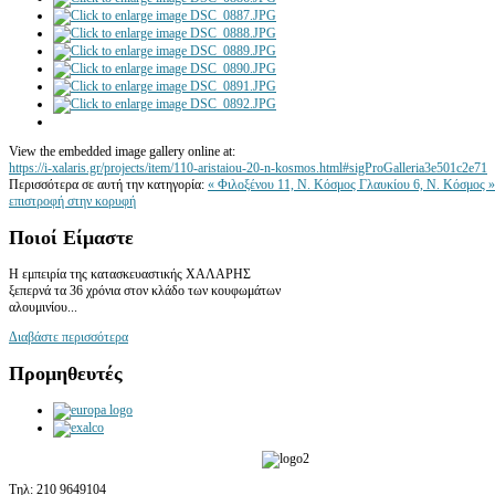
View the embedded image gallery online at:
https://i-xalaris.gr/projects/item/110-aristaiou-20-n-kosmos.html#sigProGalleria3e501c2e71
Περισσότερα σε αυτή την κατηγορία:
« Φιλοξένου 11, Ν. Κόσμος
Γλαυκίου 6, Ν. Κόσμος »
επιστροφή στην κορυφή
Ποιοί
Είμαστε
Η εμπειρία της κατασκευαστικής ΧΑΛΑΡΗΣ
ξεπερνά τα 36 χρόνια στον κλάδο των κουφωμάτων
αλουμινίου...
Διαβάστε περισσότερα
Προμηθευτές
Τηλ:
210 9649104