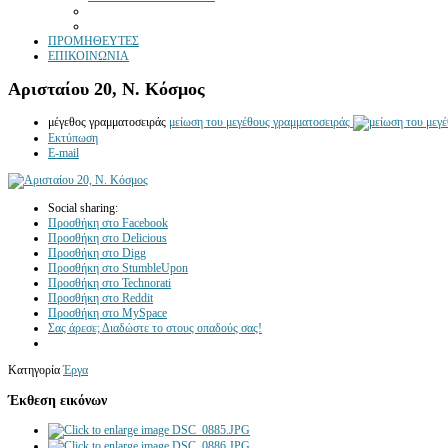
ΠΡΟΜΗΘΕΥΤΕΣ
ΕΠΙΚΟΙΝΩΝΙΑ
Αρισταίου 20, Ν. Κόσμος
μέγεθος γραμματοσειράς
μείωση του μεγέθους γραμματοσειράς
Εκτύπωση
E-mail
Social sharing:
Προσθήκη στο Facebook
Προσθήκη στο Delicious
Προσθήκη στο Digg
Προσθήκη στο StumbleUpon
Προσθήκη στο Technorati
Προσθήκη στο Reddit
Προσθήκη στο MySpace
Σας άρεσε; Διαδώστε το στους οπαδούς σας!
Κατηγορία
Έργα
Έκθεση εικόνων